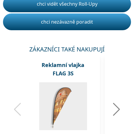
chci vidět všechny Roll-Upy
chci nezávazně poradit
ZÁKAZNÍCI TAKÉ NAKUPUJÍ
Reklamní vlajka
Rekl
FLAG 3S
A1