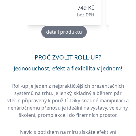
749 Kč
bez DPH
detail produktu
deta
PROČ ZVOLIT ROLL-UP?
Jednoduchost, efekt a flexibilita v jednom!
Roll-up je jeden z nejpraktičtějších prezentačních
systémů na trhu. Je lehký, skladný a během pár
vteřin připravený k použití. Díky snadné manipulaci a
nenáročnému přenosu je ideální na výstavy, veletrhy,
školení, promo akce i do firemních prostor.
Navíc s potiskem na míru získáte efektivní