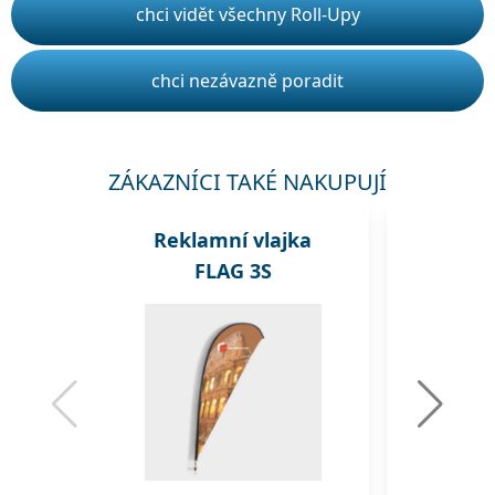
chci vidět všechny Roll-Upy
chci nezávazně poradit
ZÁKAZNÍCI TAKÉ NAKUPUJÍ
Reklamní vlajka
Rekl
FLAG 3S
A1