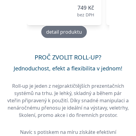
749 Kč
bez DPH
detail produktu
deta
PROČ ZVOLIT ROLL-UP?
Jednoduchost, efekt a flexibilita v jednom!
Roll-up je jeden z nejpraktičtějších prezentačních
systémů na trhu. Je lehký, skladný a během pár
vteřin připravený k použití. Díky snadné manipulaci a
nenáročnému přenosu je ideální na výstavy, veletrhy,
školení, promo akce i do firemních prostor.
Navíc s potiskem na míru získáte efektivní