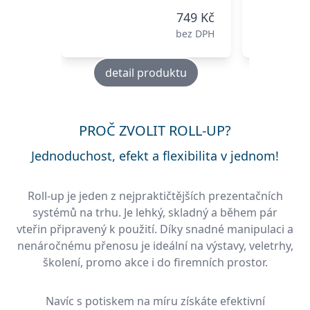
749 Kč
bez DPH
detail produktu
deta
PROČ ZVOLIT ROLL-UP?
Jednoduchost, efekt a flexibilita v jednom!
Roll-up je jeden z nejpraktičtějších prezentačních
systémů na trhu. Je lehký, skladný a během pár
vteřin připravený k použití. Díky snadné manipulaci a
nenáročnému přenosu je ideální na výstavy, veletrhy,
školení, promo akce i do firemních prostor.
Navíc s potiskem na míru získáte efektivní