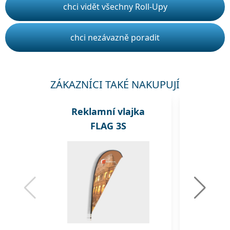
chci vidět všechny Roll-Upy
chci nezávazně poradit
ZÁKAZNÍCI TAKÉ NAKUPUJÍ
Reklamní vlajka
Rekl
FLAG 3S
A1