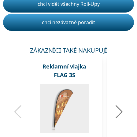
chci vidět všechny Roll-Upy
chci nezávazně poradit
ZÁKAZNÍCI TAKÉ NAKUPUJÍ
Reklamní vlajka
Rekl
FLAG 3S
A1