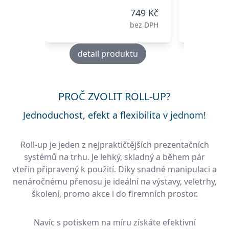
749 Kč
bez DPH
detail produktu
deta
PROČ ZVOLIT ROLL-UP?
Jednoduchost, efekt a flexibilita v jednom!
Roll-up je jeden z nejpraktičtějších prezentačních
systémů na trhu. Je lehký, skladný a během pár
vteřin připravený k použití. Díky snadné manipulaci a
nenáročnému přenosu je ideální na výstavy, veletrhy,
školení, promo akce i do firemních prostor.
Navíc s potiskem na míru získáte efektivní