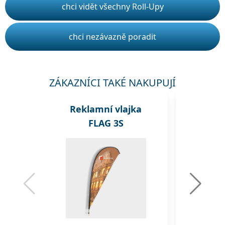
chci vidět všechny Roll-Upy
chci nezávazně poradit
ZÁKAZNÍCI TAKÉ NAKUPUJÍ
Reklamní vlajka
Rekl
FLAG 3S
A1