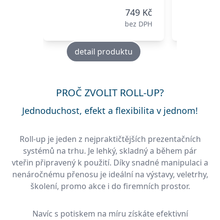
749 Kč
bez DPH
detail produktu
deta
PROČ ZVOLIT ROLL-UP?
Jednoduchost, efekt a flexibilita v jednom!
Roll-up je jeden z nejpraktičtějších prezentačních
systémů na trhu. Je lehký, skladný a během pár
vteřin připravený k použití. Díky snadné manipulaci a
nenáročnému přenosu je ideální na výstavy, veletrhy,
školení, promo akce i do firemních prostor.
Navíc s potiskem na míru získáte efektivní