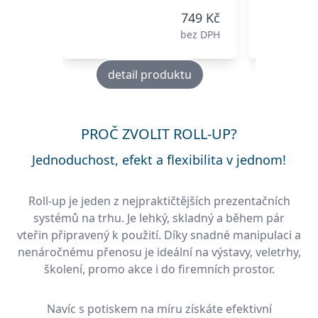
749 Kč
bez DPH
detail produktu
deta
PROČ ZVOLIT ROLL-UP?
Jednoduchost, efekt a flexibilita v jednom!
Roll-up je jeden z nejpraktičtějších prezentačních
systémů na trhu. Je lehký, skladný a během pár
vteřin připravený k použití. Díky snadné manipulaci a
nenáročnému přenosu je ideální na výstavy, veletrhy,
školení, promo akce i do firemních prostor.
Navíc s potiskem na míru získáte efektivní