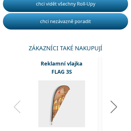
chci vidět všechny Roll-Upy
chci nezávazně poradit
ZÁKAZNÍCI TAKÉ NAKUPUJÍ
Reklamní vlajka
Rekl
FLAG 3S
A1