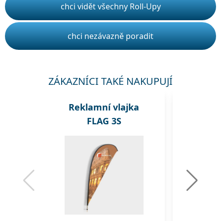
chci vidět všechny Roll-Upy
chci nezávazně poradit
ZÁKAZNÍCI TAKÉ NAKUPUJÍ
Reklamní vlajka
Rekl
FLAG 3S
A1