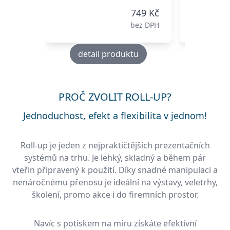
749 Kč
bez DPH
detail produktu
deta
PROČ ZVOLIT ROLL-UP?
Jednoduchost, efekt a flexibilita v jednom!
Roll-up je jeden z nejpraktičtějších prezentačních
systémů na trhu. Je lehký, skladný a během pár
vteřin připravený k použití. Díky snadné manipulaci a
nenáročnému přenosu je ideální na výstavy, veletrhy,
školení, promo akce i do firemních prostor.
Navíc s potiskem na míru získáte efektivní