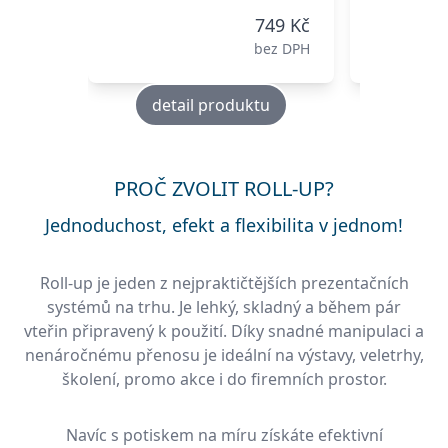
749 Kč
bez DPH
detail produktu
deta
PROČ ZVOLIT ROLL-UP?
Jednoduchost, efekt a flexibilita v jednom!
Roll-up je jeden z nejpraktičtějších prezentačních
systémů na trhu. Je lehký, skladný a během pár
vteřin připravený k použití. Díky snadné manipulaci a
nenáročnému přenosu je ideální na výstavy, veletrhy,
školení, promo akce i do firemních prostor.
Navíc s potiskem na míru získáte efektivní