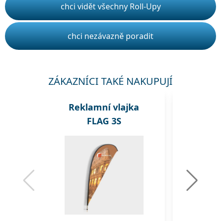
chci vidět všechny Roll-Upy
chci nezávazně poradit
ZÁKAZNÍCI TAKÉ NAKUPUJÍ
Reklamní vlajka
Rekl
FLAG 3S
A1