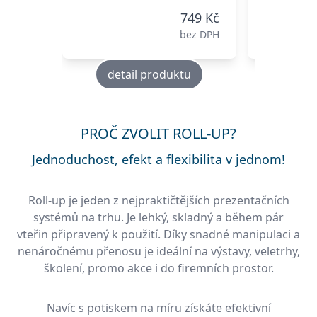
749 Kč
bez DPH
detail produktu
deta
PROČ ZVOLIT ROLL-UP?
Jednoduchost, efekt a flexibilita v jednom!
Roll-up je jeden z nejpraktičtějších prezentačních
systémů na trhu. Je lehký, skladný a během pár
vteřin připravený k použití. Díky snadné manipulaci a
nenáročnému přenosu je ideální na výstavy, veletrhy,
školení, promo akce i do firemních prostor.
Navíc s potiskem na míru získáte efektivní