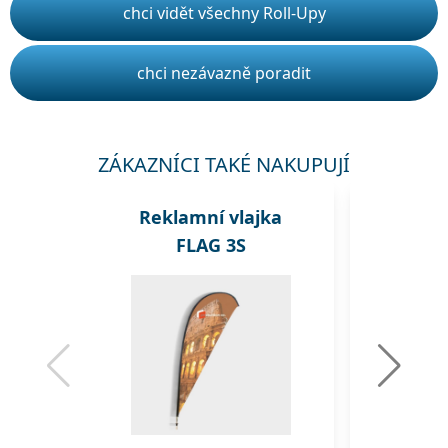
chci vidět všechny Roll-Upy
chci nezávazně poradit
ZÁKAZNÍCI TAKÉ NAKUPUJÍ
Reklamní vlajka
Rekl
FLAG 3S
A1