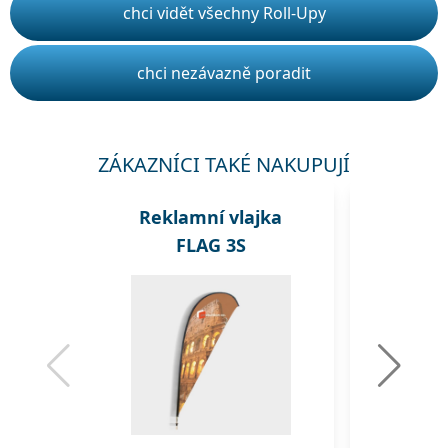
chci vidět všechny Roll-Upy
chci nezávazně poradit
ZÁKAZNÍCI TAKÉ NAKUPUJÍ
Reklamní vlajka
Rekl
FLAG 3S
A1