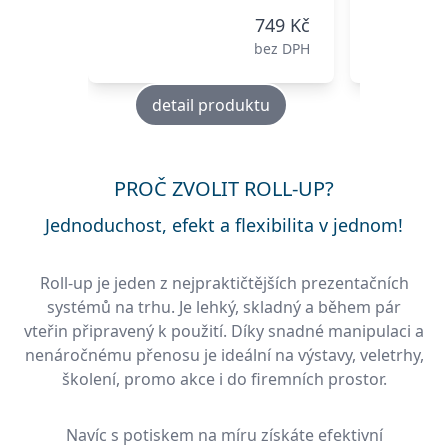
749 Kč
bez DPH
detail produktu
deta
PROČ ZVOLIT ROLL-UP?
Jednoduchost, efekt a flexibilita v jednom!
Roll-up je jeden z nejpraktičtějších prezentačních
systémů na trhu. Je lehký, skladný a během pár
vteřin připravený k použití. Díky snadné manipulaci a
nenáročnému přenosu je ideální na výstavy, veletrhy,
školení, promo akce i do firemních prostor.
Navíc s potiskem na míru získáte efektivní